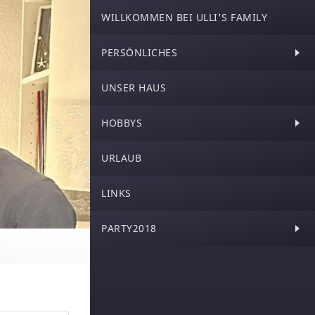
WILLKOMMEN BEI ULLI'S FAMILY
PERSÖNLICHES
UNSER HAUS
WIR VIER
HOBBYS
MALTE
URLAUB
TIMO
MOTORRAD
LINKS
SKILAUFEN
PARTY2018
FUSSBALL
LOGOUT